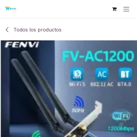
Ir al contenido
Todos los productos