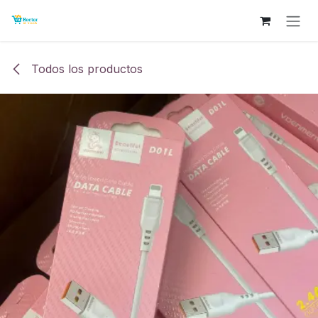
Ir al contenido
Todos los productos